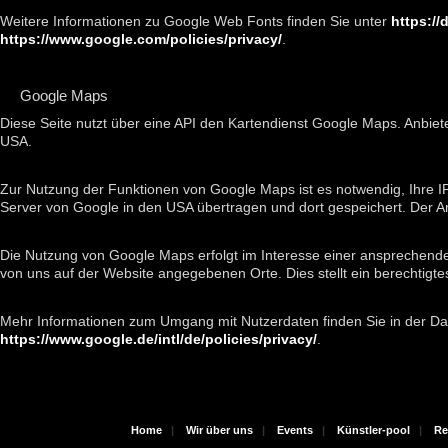
Weitere Informationen zu Google Web Fonts finden Sie unter
https://
https://www.google.com/policies/privacy/
.
Google Maps
Diese Seite nutzt über eine API den Kartendienst Google Maps. Anbiet
USA.
Zur Nutzung der Funktionen von Google Maps ist es notwendig, Ihre I
Server von Google in den USA übertragen und dort gespeichert. Der An
Die Nutzung von Google Maps erfolgt im Interesse einer ansprechenden
von uns auf der Website angegebenen Orte. Dies stellt ein berechtigtes
Mehr Informationen zum Umgang mit Nutzerdaten finden Sie in der Da
https://www.google.de/intl/de/policies/privacy/
.
Home
|
Wir über uns
|
Events
|
Künstler-pool
|
Re