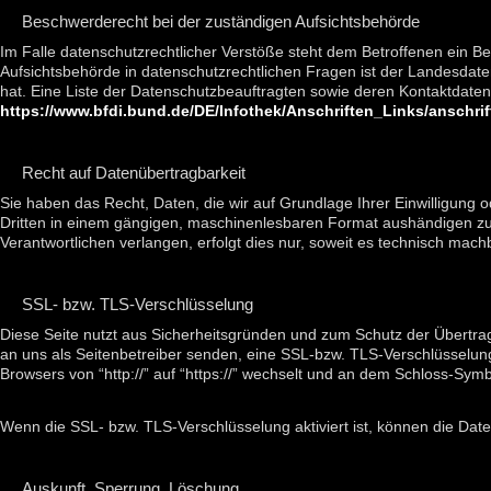
Beschwerderecht bei der zuständigen Aufsichtsbehörde
Im Falle datenschutzrechtlicher Verstöße steht dem Betroffenen ein B
Aufsichtsbehörde in datenschutzrechtlichen Fragen ist der Landesda
hat. Eine Liste der Datenschutzbeauftragten sowie deren Kontaktda
https://www.bfdi.bund.de/DE/Infothek/Anschriften_Links/anschri
Recht auf Datenübertragbarkeit
Sie haben das Recht, Daten, die wir auf Grundlage Ihrer Einwilligung od
Dritten in einem gängigen, maschinenlesbaren Format aushändigen zu 
Verantwortlichen verlangen, erfolgt dies nur, soweit es technisch machb
SSL- bzw. TLS-Verschlüsselung
Diese Seite nutzt aus Sicherheitsgründen und zum Schutz der Übertragu
an uns als Seitenbetreiber senden, eine SSL-bzw. TLS-Verschlüsselung
Browsers von “http://” auf “https://” wechselt und an dem Schloss-Symbo
Wenn die SSL- bzw. TLS-Verschlüsselung aktiviert ist, können die Daten
Auskunft, Sperrung, Löschung