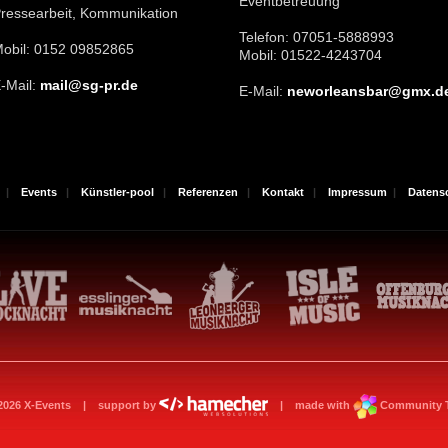
Eventbetreuung
ressearbeit, Kommunikation
Telefon: 07051-5888993
obil: 0152 09852865
Mobil: 01522-4243704
-Mail:
mail@sg-pr.de
E-Mail:
neworleansbar@gmx.d
|
Events
|
Künstler-pool
|
Referenzen
|
Kontakt
|
Impressum
|
Datens
2026 X-Events | support by
| made with
Community T