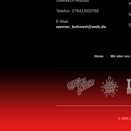
Oberkirch-Rastatt
P
Telefon: 07841/603766
M
E-Mail:
E
werner_bohnert@web.de
Home
|
Wir über uns
© 2009–