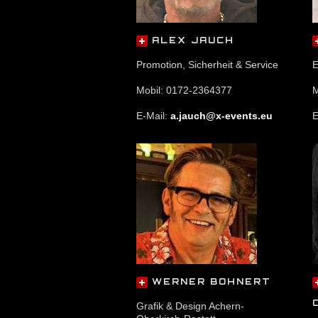
ALEX JAUCH
Promotion, Sicherheit & Service
E
Mobil: 0172-2364377
M
E-Mail:
a.jauch@x-events.eu
E
WERNER BOHNERT
Grafik & Design Achern-