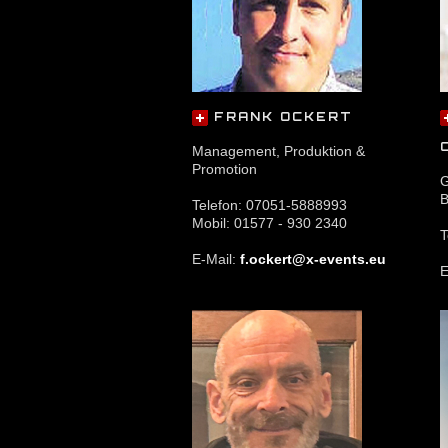
FRANK OCKERT
Management, Produktion &
Promotion
G
B
Telefon: 07051-5888993
Mobil: 01577 - 930 2340
T
E-Mail:
f.ockert@x-events.eu
E