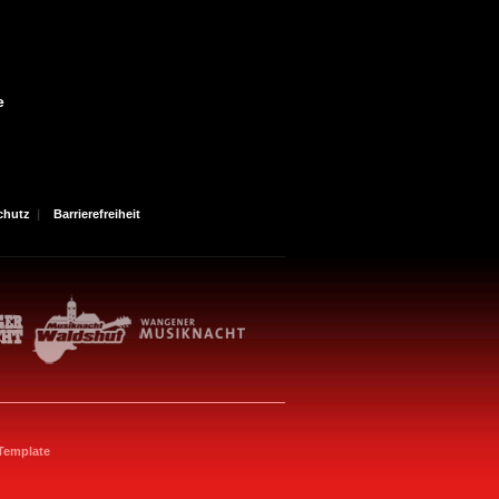
e
chutz
|
Barrierefreiheit
emplate