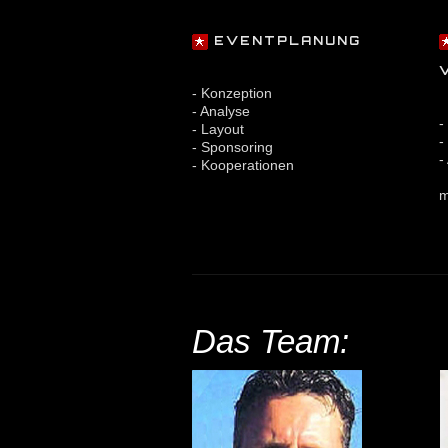
EVENTPLANUNG
- Konzeption
- Analyse
-
- Layout
-
- Sponsoring
-
- Kooperationen
m
Das Team: