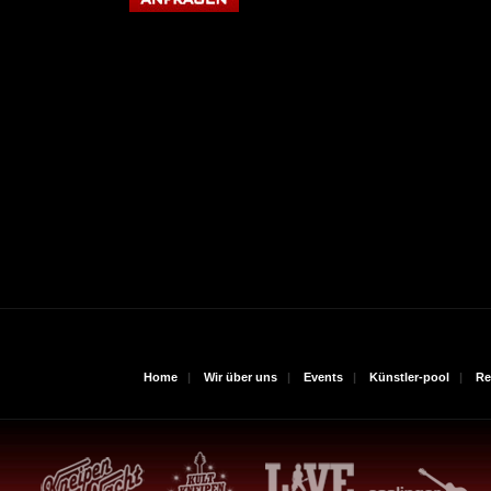
Home
|
Wir über uns
|
Events
|
Künstler-pool
|
Re